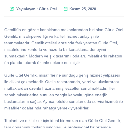
Yayınlayan :
Gürle Otel
Kasım 25, 2020
Gemlik’in en gözde konaklama mekanlarından biri olan Gürle Otel
Gemlik, misafirperverliği ve kaliteli hizmet anlayışı ile
tanınmaktadır. Gemlik otelleri arasında fark yaratan Gürle Otel,
misafirlerine konforlu ve huzurlu bir konaklama deneyimi
sunmaktadır. Modern ve şık tasarımlı odaları, misafirlerin rahatını
ön planda tutarak özenle dekore edilmiştir.
Gürle Otel Gemlik, misafirlerine sunduğu geniş hizmet yelpazesi
ile dikkat çekmektedir. Otelin restoranında, yerel ve uluslararası
mutfaklardan özenle hazırlanmış lezzetler sunulmaktadır. Her
sabah misafirlerine sunulan zengin kahvaltı, güne enerjik
başlamalarını sağlar. Ayrıca, otelde sunulan oda servisi hizmeti ile
misafirler odalarında rahatça yemek yiyebilirler.
Toplantı ve etkinlikler için ideal bir mekan olan Gürle Otel Gemlik,
tam donanımlı toplantı salonları ile profesyonel bir ortamda