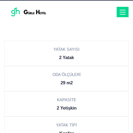
Toggle
navigat
YATAK SAYISI
2 Yatak
ODA ÖLÇÜLERI
29 m2
KAPASITE
2 Yetişkin
YATAK TIPI