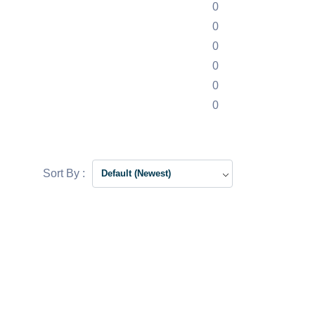
0
0
0
0
0
0
Sort By :
Default (Newest)