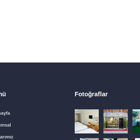
nü
Fotoğraflar
ayfa
umsal
arımız