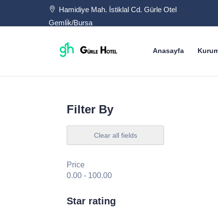
Hamidiye Mah. İstiklal Cd. Gürle Otel
Gemli̇k/Bursa
Anasayfa
Kurum
Filter By
Clear all fields
Price
0.00
-
100.00
Star rating