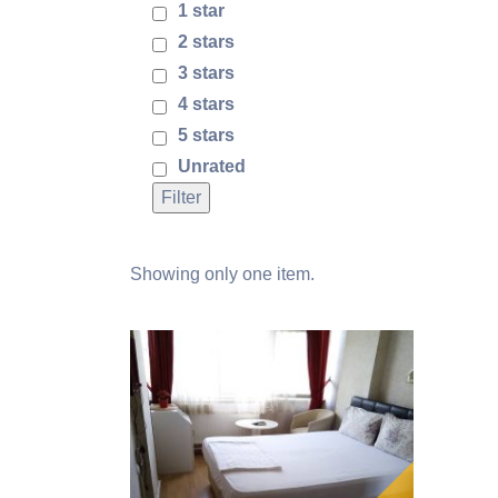
1 star
2 stars
3 stars
4 stars
5 stars
Unrated
Filter
Showing only one item.